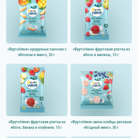
«ФрутоНяня» кукурузные палочки с
«ФрутоНяня» фруктовая улитка из
яблоком и манго, 20 г
яблок и малины, 15 г
«ФрутоНяня» фруктовая улитка из
«ФрутоНяня» мини-хлебцы рисовые
яблок, банана и клубники, 15 г
«Ягодный микс», 30 г