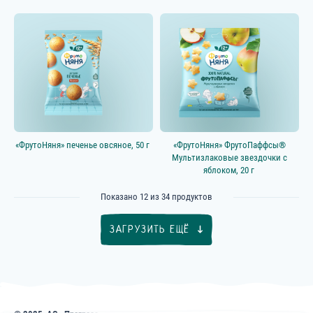
«ФрутоНяня» печенье овсяное, 50 г
«ФрутоНяня» ФрутоПаффсы®
Мультизлаковые звездочки с
яблоком, 20 г
Показано
12
из
34
продуктов
ЗАГРУЗИТЬ ЕЩЁ