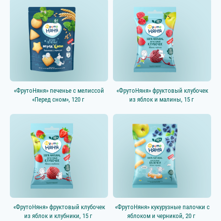
«ФрутоНяня» печенье с мелиссой
«ФрутоНяня» фруктовый клубочек
«Перед сном», 120 г
из яблок и малины, 15 г
«ФрутоНяня» фруктовый клубочек
«ФрутоНяня» кукурузные палочки с
из яблок и клубники, 15 г
яблоком и черникой, 20 г