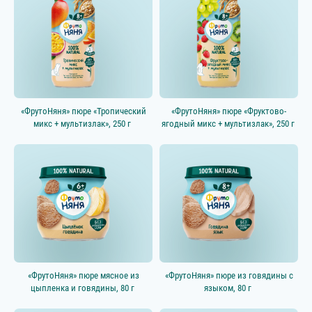
«ФрутоНяня» пюре «Тропический
«ФрутоНяня» пюре «Фруктово-
микс + мультизлак», 250 г
ягодный микс + мультизлак», 250 г
«ФрутоНяня» пюре мясное из
«ФрутоНяня» пюре из говядины с
цыпленка и говядины, 80 г
языком, 80 г