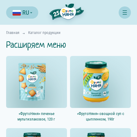
RU
Главная
Каталог продукции
Расширяем меню
Фильтр
«ФрутоНяня» печенье
«ФрутоНяня» овощной суп с
мультизлаковое, 120 г
цыпленком, 190г