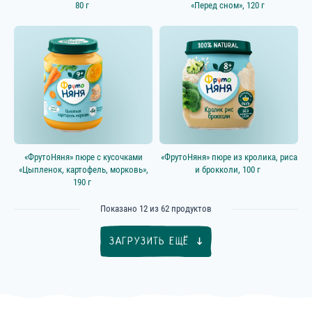
80 г
«Перед сном», 120 г
«ФрутоНяня» пюре с кусочками
«ФрутоНяня» пюре из кролика, риса
«Цыпленок, картофель, морковь»,
и брокколи, 100 г
190 г
Показано
12
из
62
продуктов
ЗАГРУЗИТЬ ЕЩЁ