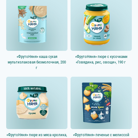
«ФрутоНяня» каша сухая
«ФрутоНяня» пюре с кусочками
мультизлаковая безмолочная, 200
«Говядина, рис, овощи», 190 г
г
«ФрутоНяня» пюре из мяса кролика,
«ФрутоНяня» печенье с мелиссой