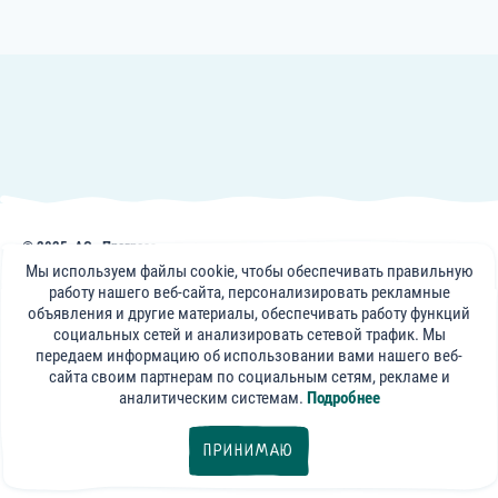
© 2025, АО «Прогресс»
Публикации, советы и видеоматериалы на сайте frutonyanya.by носят
Мы используем файлы cookie, чтобы обеспечивать правильную
информативный характер. Консультации специалистов портала носят
работу нашего веб-сайта, персонализировать рекламные
справочный характер и не могут заменить визит к вашему лечащему
объявления и другие материалы, обеспечивать работу функций
врачу.
социальных сетей и анализировать сетевой трафик. Мы
передаем информацию об использовании вами нашего веб-
«ФрутоНяня»
сайта своим партнерам по социальным сетям, рекламе и
в социальных сетях:
аналитическим системам.
Подробнее
export@progressfood.ru
ПРИНИМАЮ