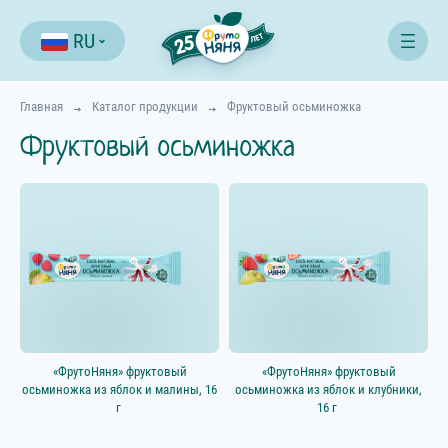
RU
Главная
Каталог продукции
Фруктовый осьминожка
Фруктовый осьминожка
Фильтр
«ФрутоНяня» фруктовый
«ФрутоНяня» фруктовый
осьминожка из яблок и малины, 16
осьминожка из яблок и клубники,
г
16 г