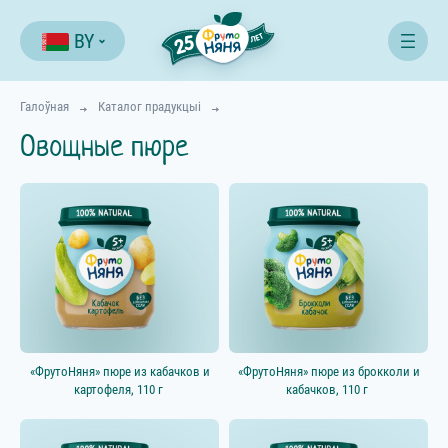
BY
Галоўная
Каталог прадукцыі
Овощные пюре
Фільтр
«ФрутоНяня» пюре из кабачков и
«ФрутоНяня» пюре из брокколи и
картофеля, 110 г
кабачков, 110 г