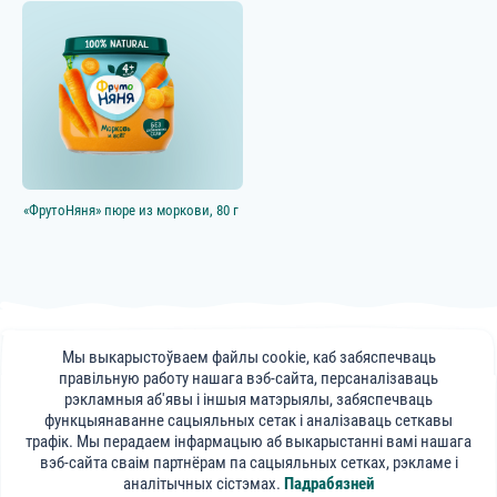
«ФрутоНяня» пюре из моркови, 80 г
© 2025, АТ «Прагрэс»
Мы выкарыстоўваем файлы cookie, каб забяспечваць
Публікацыі, парады і відэаматэрыялы на сайце frutonyanya.by носяць
правільную работу нашага вэб-сайта, персаналізаваць
інфарматыўны характар. Кансультацыі спецыялістаў партала носяць
рэкламныя аб'явы і іншыя матэрыялы, забяспечваць
даведачны характар ​​і не могуць замяніць візіт да вашага лечачага ўрача.
функцыянаванне сацыяльных сетак і аналізаваць сеткавы
трафік. Мы перадаем інфармацыю аб выкарыстанні вамі нашага
«ФрутаНяня»
вэб-сайта сваім партнёрам па сацыяльных сетках, рэкламе і
ў сацыяльных сетках:
аналітычных сістэмах.
Падрабязней