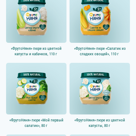
«ФрутоНяня» пюре из цветной
«ФрутоНяня» пюре «Салатик из
капусты и кабачков, 110 г
сладких овощей», 110 г
«ФрутоНяня» пюре «Мой первый
«ФрутоНяня» пюре из цветной
салатик», 80 г
капусты, 80 г