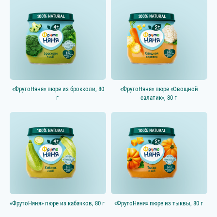
«ФрутоНяня» пюре из брокколи, 80
«ФрутоНяня» пюре «Овощной
г
салатик», 80 г
«ФрутоНяня» пюре из кабачков, 80 г
«ФрутоНяня» пюре из тыквы, 80 г