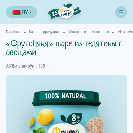
BY
Галоўная
Каталог прадукцыі
Мясорастительные пюре
«ФрутоНя
«ФрутоНяня» пюре из телятины с
овощами
Аб'ём упакоўкі: 100 г
⋅