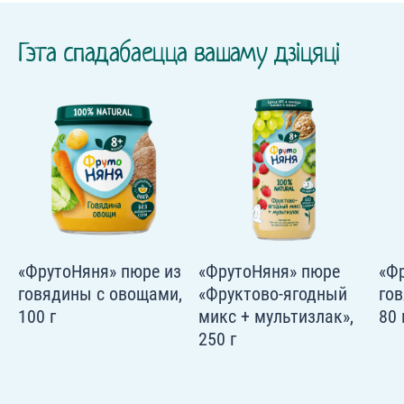
Гэта спадабаецца вашаму дзіцяці
«ФрутоНяня» пюре из
«ФрутоНяня» пюре
«Ф
говядины с овощами,
«Фруктово-ягодный
го
100 г
микс + мультизлак»,
80 
250 г