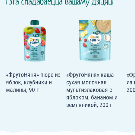
Гэта спадабаецца вашаму дзіцяці
«ФрутоНяня» пюре из
«ФрутоНяня» каша
«Ф
яблок, клубники и
сухая молочная
из 
малины, 90 г
мультизлаковая с
20
яблоком, бананом и
земляникой, 200 г