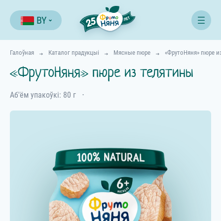
BY
Галоўная
Каталог прадукцыі
Мясные пюре
«ФрутоНяня» пюре и
«ФрутоНяня» пюре из телятины
Аб'ём упакоўкі: 80 г
⋅