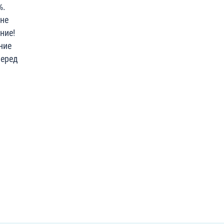
%.
 не
ние!
ние
перед