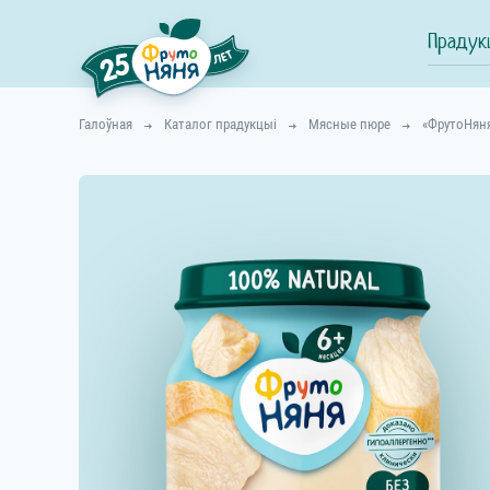
Прадук
Галоўная
Каталог прадукцыі
Мясные пюре
«ФрутоНяня