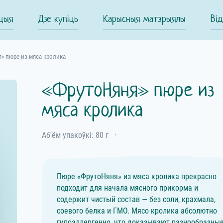
цыя
Дзе купіць
Карысныя матэрыялы
Від
» пюре из мяса кролика
«ФрутоНяня» пюре из
мяса кролика
Аб'ём упакоўкі: 80 г
⋅
Пюре «ФрутоНяня» из мяса кролика прекрасно
подходит для начала мясного прикорма и
содержит чистый состав — без соли, крахмала,
соевого белка и ГМО. Мясо кролика абсолютно
гипоаллергенно, что доказывают разнообразны