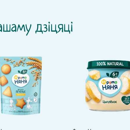
ашаму дзіцяці