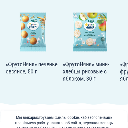
«ФрутоНяня» печенье
«ФрутоНяня» мини-
«Ф
овсяное, 50 г
хлебцы рисовые с
фр
яблоком, 30 г
ябл
© 2025, АТ «Прагрэс»
Мы выкарыстоўваем файлы cookie, каб забяспечваць
Публікацыі, парады і відэаматэрыялы на сайце frutonyanya.by носяць
правільную работу нашага вэб-сайта, персаналізаваць
інфарматыўны характар. Кансультацыі спецыялістаў партала носяць