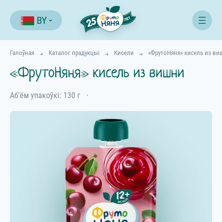
BY
Галоўная
Каталог прадукцыі
Кисели
«ФрутоНяня» кисель из ви
«ФрутоНяня» кисель из вишни
Аб'ём упакоўкі: 130 г
⋅